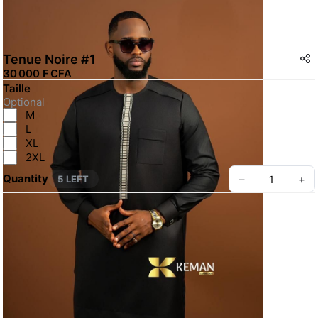
Tenue Noire #1
30 000 F CFA
Taille
Optional
M
L
XL
2XL
Quantity
–
+
5 LEFT
KEMAN
Create your Take App